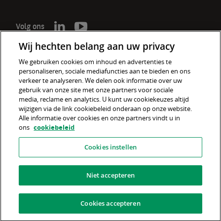
Volg ons
Wij hechten belang aan uw privacy
We gebruiken cookies om inhoud en advertenties te
personaliseren, sociale mediafuncties aan te bieden en ons
De verzekeraar voor een wereld
verkeer te analyseren. We delen ook informatie over uw
in verandering
gebruik van onze site met onze partners voor sociale
media, reclame en analytics. U kunt uw cookiekeuzes altijd
wijzigen via de link cookiebeleid onderaan op onze website.
Cookiebeleid
Alle informatie over cookies en onze partners vindt u in
ons
cookiebeleid
Disclaimer
Cookies instellen
Privacyverklaring
Fraudebeleid
Niet accepteren
Informatiebeveiliging
Cookies accepteren