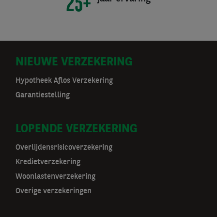
25+
D
NIEUWE VERZEKERING
o
Hypotheek Aflos Verzekering
Garantiestelling
o
r
LOPENDE VERZEKERING
m
Overlijdensrisicoverzekering
a
Kredietverzekering
t
Woonlastenverzekering
Overige verzekeringen
n