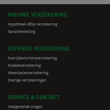
D
NIEUWE VERZEKERING
o
Hypotheek Aflos Verzekering
Garantiestelling
o
r
LOPENDE VERZEKERING
m
Overlijdensrisicoverzekering
a
Kredietverzekering
t
Woonlastenverzekering
Overige verzekeringen
n
a
SERVICE & CONTACT
v
Veelgestelde vragen