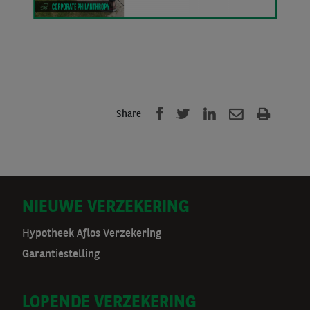
Share
D
NIEUWE VERZEKERING
o
Hypotheek Aflos Verzekering
Garantiestelling
o
r
LOPENDE VERZEKERING