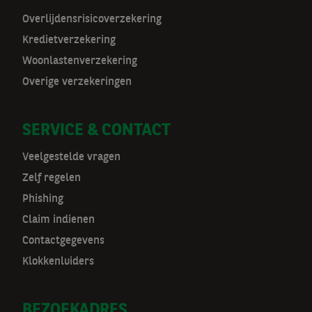
m
Overlijdensrisicoverzekering
a
Kredietverzekering
t
Woonlastenverzekering
Overige verzekeringen
n
a
SERVICE & CONTACT
v
Veelgestelde vragen
Zelf regelen
Phishing
Claim indienen
Contactgegevens
Klokkenluiders
BEZOEKADRES