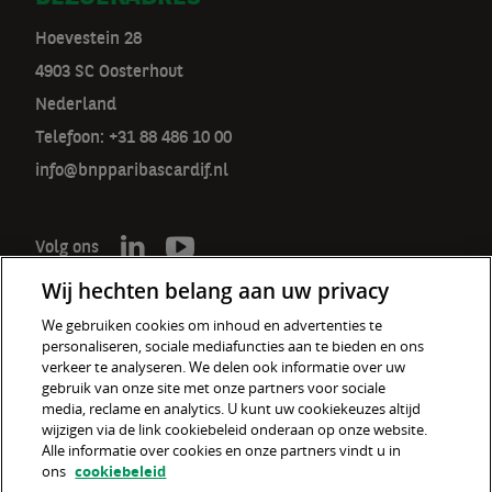
Hoevestein 28
4903 SC Oosterhout
Nederland
Telefoon: +31 88 486 10 00
info@bnpparibascardif.nl
Volg ons
Wij hechten belang aan uw privacy
We gebruiken cookies om inhoud en advertenties te
personaliseren, sociale mediafuncties aan te bieden en ons
De verzekeraar voor een wereld
verkeer te analyseren. We delen ook informatie over uw
in verandering
gebruik van onze site met onze partners voor sociale
media, reclame en analytics. U kunt uw cookiekeuzes altijd
wijzigen via de link cookiebeleid onderaan op onze website.
Cookiebeleid
Alle informatie over cookies en onze partners vindt u in
ons
cookiebeleid
Disclaimer