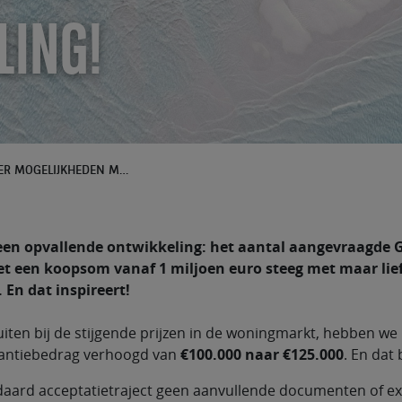
LING!
GROTER GEMAK EN MEER MOGELIJKHEDEN MET ONZE GARANTIESTELLING!
een opvallende ontwikkeling: het aantal aangevraagde G
 een koopsom vanaf 1 miljoen euro steeg met maar lief
 En dat inspireert!
uiten bij de stijgende prijzen in de woningmarkt, hebben we
antiebedrag verhoogd van
€100.000 naar €125.000
. En dat
daard acceptatietraject geen aanvullende documenten of ex