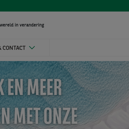
wereld in verandering
& CONTACT
 EN MEER
N MET ONZE