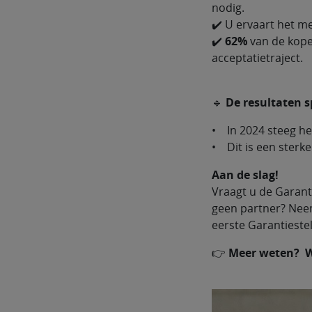
nodig.
✔️ U ervaart het me
✔️
62%
van de kope
acceptatietraject.
🔹
De resultaten s
• In 2024 steeg he
• Dit is een sterk
Aan de slag!
Vraagt u de Garanti
geen partner? Nee
eerste Garantiestel
👉
Meer weten? W