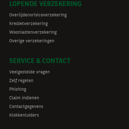
r
LOPENDE VERZEKERING
m
Overlijdensrisicoverzekering
a
Kredietverzekering
t
Woonlastenverzekering
Overige verzekeringen
n
a
SERVICE & CONTACT
v
Veelgestelde vragen
Zelf regelen
Phishing
Claim indienen
Contactgegevens
Klokkenluiders