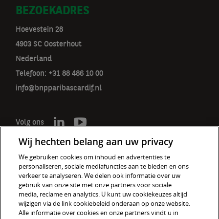
BEZOEKADRES
Hoevestein 28
4903 SC Oosterhout
Nederland
Telefoon: +31 88 486 10 00
info@bnpparibascardif.nl
Volg ons
Wij hechten belang aan uw privacy
We gebruiken cookies om inhoud en advertenties te
personaliseren, sociale mediafuncties aan te bieden en ons
De verzekeraar voor een wereld
verkeer te analyseren. We delen ook informatie over uw
in verandering
gebruik van onze site met onze partners voor sociale
media, reclame en analytics. U kunt uw cookiekeuzes altijd
wijzigen via de link cookiebeleid onderaan op onze website.
Cookiebeleid
Alle informatie over cookies en onze partners vindt u in