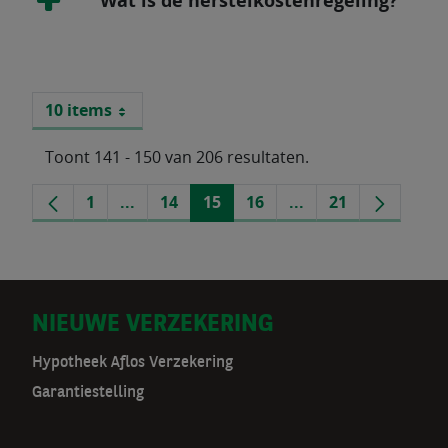
Wat is de herstelkostenregeling?
10 items
Per pagina
Toont 141 - 150 van 206 resultaten.
Vorige
1
...
14
15
16
...
21
Volgen
Pagina
Tussenpagina's
Pagina
Pagina
Pagina
Tussenpagina's
Pagina
pagina
pagina
D
NIEUWE VERZEKERING
o
Hypotheek Aflos Verzekering
Garantiestelling
o