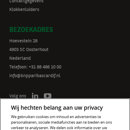
Contactgegevens
Klokkenluiders
BEZOEKADRES
Hoevestein 28
4903 SC Oosterhout
Nederland
Telefoon: +31 88 486 10 00
info@bnpparibascardif.nl
Volg ons
Wij hechten belang aan uw privacy
We gebruiken cookies om inhoud en advertenties te
personaliseren, sociale mediafuncties aan te bieden en ons
De verzekeraar voor een wereld
verkeer te analyseren. We delen ook informatie over uw