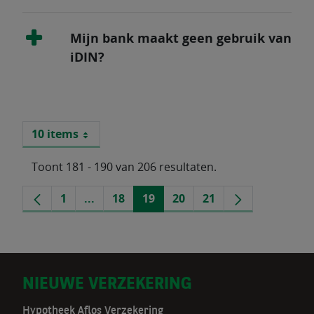
Mijn bank maakt geen gebruik van
iDIN?
10 items
Per pagina
Toont 181 - 190 van 206 resultaten.
Vorige
1
...
18
19
20
21
Volgende
Pagina
Tussenpagina's
Pagina
Pagina
Pagina
Pagina
pagina
pagina
D
NIEUWE VERZEKERING
Hypotheek Aflos Verzekering