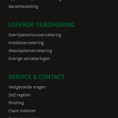
o
Garantiestelling
o
r
LOPENDE VERZEKERING
m
Overlijdensrisicoverzekering
a
Kredietverzekering
t
Woonlastenverzekering
Overige verzekeringen
n
a
SERVICE & CONTACT
v
Veelgestelde vragen
Zelf regelen
Phishing
Claim indienen