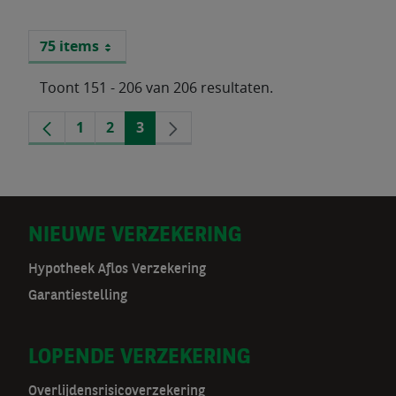
75 items
Per pagina
Toont 151 - 206 van 206 resultaten.
Vorige
1
2
3
Volgende
Pagina
Pagina
Pagina
pagina
pagina
D
NIEUWE VERZEKERING
o
Hypotheek Aflos Verzekering
Garantiestelling
o
r
LOPENDE VERZEKERING
m
Overlijdensrisicoverzekering