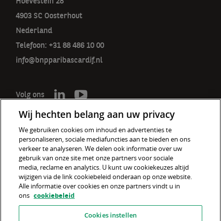
Hoevestein 28
4903 SC Oosterhout
Nederland
Telefoon: +31 88 486 10 00
info@bnpparibascardif.nl
Volg ons
Wij hechten belang aan uw privacy
We gebruiken cookies om inhoud en advertenties te
personaliseren, sociale mediafuncties aan te bieden en ons
De verzekeraar voor een wereld
verkeer te analyseren. We delen ook informatie over uw
in verandering
gebruik van onze site met onze partners voor sociale
media, reclame en analytics. U kunt uw cookiekeuzes altijd
wijzigen via de link cookiebeleid onderaan op onze website.
Cookiebeleid
Alle informatie over cookies en onze partners vindt u in
ons
cookiebeleid
Disclaimer
Cookies instellen
Privacyverklaring