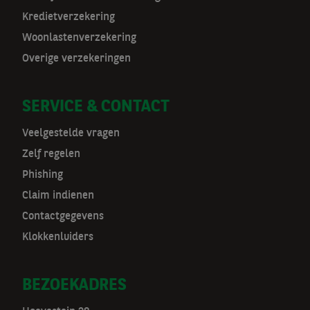
a
Kredietverzekering
t
Woonlastenverzekering
Overige verzekeringen
n
a
SERVICE & CONTACT
v
Veelgestelde vragen
Zelf regelen
Phishing
Claim indienen
Contactgegevens
Klokkenluiders
BEZOEKADRES